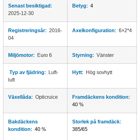
Senast besiktigad:
Betyg:
4
2025-12-30
Registreringsår:
2016-
Axelkonfiguration:
6×2*4
04
Miljömotor:
Euro 6
Styrning:
Vänster
Typ av fjädring:
Luft-
Hytt:
Hög sovhytt
luft
Växellåda:
Opticruice
Framdäckens kondition:
40 %
Bakdäckens
Storlek på framdäck:
kondition:
40 %
385/65