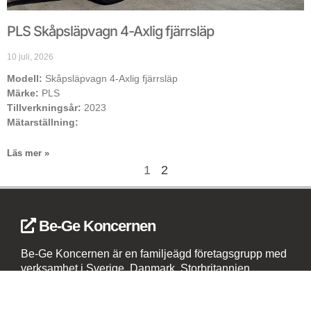
PLS Skåpsläpvagn 4-Axlig fjärrsläp
10 juli, 2026
Modell:
Skåpsläpvagn 4-Axlig fjärrsläp
Märke:
PLS
Tillverkningsår:
2023
Mätarställning:
Läs mer »
1
2
Be-Ge Koncernen
Be-Ge Koncernen är en familjeägd företagsgrupp med
verksamhet i Sverige, Danmark, Storbritannien,
Litauen, Nederländerna och Tyskland. Koncernen
omfattar affärsområdena Be-Ge Seating Division,