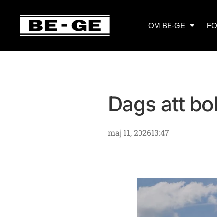
OM BE-GE
F
Dags att bo
maj 11, 2026
13:47