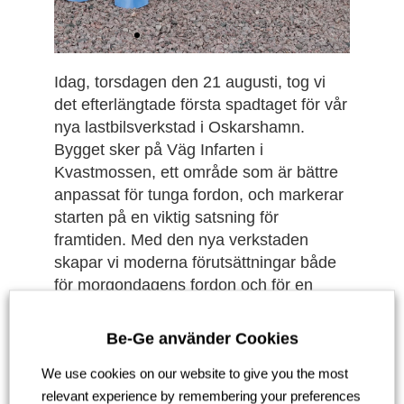
Idag, torsdagen den 21 augusti, tog vi
det efterlängtade första spadtaget för vår
nya lastbilsverkstad i Oskarshamn.
Bygget sker på Väg Infarten i
Kvastmossen, ett område som är bättre
anpassat för tunga fordon, och markerar
starten på en viktig satsning för
framtiden. Med den nya verkstaden
skapar vi moderna förutsättningar både
för morgondagens fordon och för en
arbetsmiljö där våra medarbetare kan
fortsätta leverera service av högsta
Be-Ge använder Cookies
kvalitet.
We use cookies on our website to give you the most
Ett stort tack till alla som deltog och
relevant experience by remembering your preferences