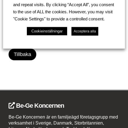
gjorde dagen speciell. Vi ser fram emot
and repeat visits. By clicking “Accept All”, you consent
att följa byggnationen och välkomna er
to the use of ALL the cookies. However, you may visit
till en ny verkstad redo för framtidens
"Cookie Settings" to provide a controlled consent.
fordon.
Cookieinställningar
Acceptera alla
Tillbaka
Be-Ge Koncernen
Be-Ge Koncernen är en familjeägd företagsgrupp med
verksamhet i Sverige, Danmark, Storbritannien,