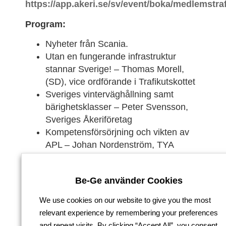
https://app.akeri.se/sv/event/boka/medlemstra
Program:
Nyheter från Scania.
Utan en fungerande infrastruktur
stannar Sverige! – Thomas Morell,
(SD), vice ordförande i Trafikutskottet
Sveriges vinterväghållning samt
bärighetsklasser – Peter Svensson,
Sveriges Åkeriföretag
Kompetensförsörjning och vikten av
APL – Johan Nordenström, TYA
Nytt affärsverktyg Sveriges
Åkeriföretag – Thomas Hammarström
Be-Ge använder Cookies
– Liane Ask – Marie Jersgren
We use cookies on our website to give you the most
Anmäl dig här
relevant experience by remembering your preferences
and repeat visits. By clicking “Accept All”, you consent