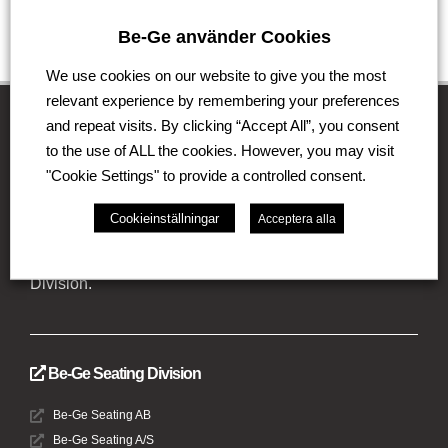
Skicka
Be-Ge använder Cookies
We use cookies on our website to give you the most
relevant experience by remembering your preferences
and repeat visits. By clicking “Accept All”, you consent
Be-Ge Koncernen
to the use of ALL the cookies. However, you may visit
"Cookie Settings" to provide a controlled consent.
Be-Ge Koncernen är en familjeägd företagsgrupp med
verksamhet i Sverige, Danmark, Storbritannien,
Cookieinställningar
Acceptera alla
Litauen, Nederländerna och Tyskland. Koncernen
omfattar affärsområdena Be-Ge Seating Division,
Be-Ge Component Division och Be-Ge Vehicle
Division.
Be-Ge Seating Division
Be-Ge Seating AB
Be-Ge Seating A/S