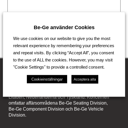
Be-Ge använder Cookies
We use cookies on our website to give you the most
Skicka
relevant experience by remembering your preferences
and repeat visits. By clicking “Accept All”, you consent
to the use of ALL the cookies. However, you may visit
"Cookie Settings" to provide a controlled consent.
Be-Ge Koncernen
Cookieinställningar
Acceptera alla
Be-Ge Koncernen är en familjeägd företagsgrupp med
verksamhet i Sverige, Danmark, Storbritannien,
Litauen, Nederländerna och Tyskland. Koncernen
omfattar affärsområdena Be-Ge Seating Division,
Be-Ge Component Division och Be-Ge Vehicle
Division.