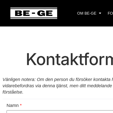
OM BE-GE
F
Kontaktform
Vänligen notera: Om den person du försöker kontakta har
vidarebefordras via denna tjänst, men ditt meddelande le
förståelse.
Namn
*