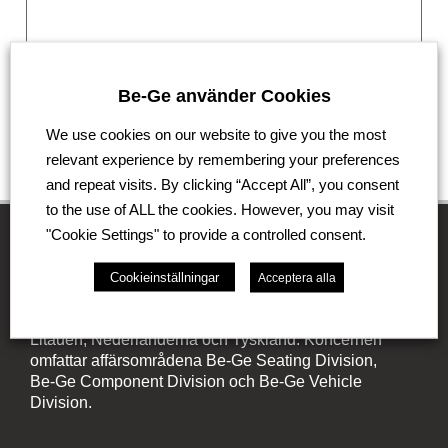
Be-Ge använder Cookies
We use cookies on our website to give you the most
Skicka
relevant experience by remembering your preferences
and repeat visits. By clicking “Accept All”, you consent
to the use of ALL the cookies. However, you may visit
"Cookie Settings" to provide a controlled consent.
Be-Ge Koncernen
Cookieinställningar
Acceptera alla
Be-Ge Koncernen är en familjeägd företagsgrupp med
verksamhet i Sverige, Danmark, Storbritannien,
Litauen, Nederländerna och Tyskland. Koncernen
omfattar affärsområdena Be-Ge Seating Division,
Be-Ge Component Division och Be-Ge Vehicle
Division.