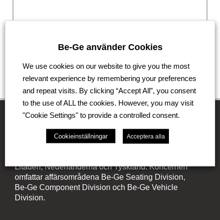
Be-Ge använder Cookies
We use cookies on our website to give you the most
Skicka
relevant experience by remembering your preferences
and repeat visits. By clicking “Accept All”, you consent
to the use of ALL the cookies. However, you may visit
"Cookie Settings" to provide a controlled consent.
Be-Ge Koncernen
Cookieinställningar
Acceptera alla
Be-Ge Koncernen är en familjeägd företagsgrupp med
verksamhet i Sverige, Danmark, Storbritannien,
Litauen, Nederländerna och Tyskland. Koncernen
omfattar affärsområdena Be-Ge Seating Division,
Be-Ge Component Division och Be-Ge Vehicle
Division.