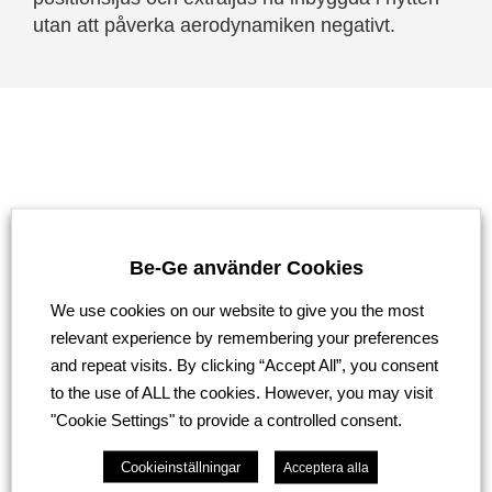
utan att påverka aerodynamiken negativt.
Specifikationer för R-
serien
Be-Ge använder Cookies
Den nya R-serien erbjuder en banbrytande
We use cookies on our website to give you the most
förarkomfort.
relevant experience by remembering your preferences
Tonvikten ligger på ett lyxigt och rymligt boende
and repeat visits. By clicking “Accept All”, you consent
med en hög standard av typisk Scaniaklass.
to the use of ALL the cookies. However, you may visit
"Cookie Settings" to provide a controlled consent.
Läs mer
Cookieinställningar
Acceptera alla