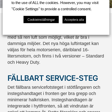
to the use of ALL the cookies. However, you may visit
"Cookie Settings" to provide a controlled consent.
HÖGT LUFTINTAG
Cookieinställningar
Acceptera alla
Det höga luftintaget syftar till att förse motorn
med så ren luft som möjligt, vilket är bra i
dammiga miljöer. Det nya höga luftintaget kan
väljas för hela motorserien, däribland 16-
litersmotorn, och finns i två versioner – Standard
och Heavy Duty.
FÄLLBART SERVICE-STEG
Det fällbara servicefotsteget i stötfångaren och
instegshandtaget i fronten ger bra grepp och
minimerar halkrisken. Instegshandtagen är
integrerade i hyttfronten, så att vindrutan är