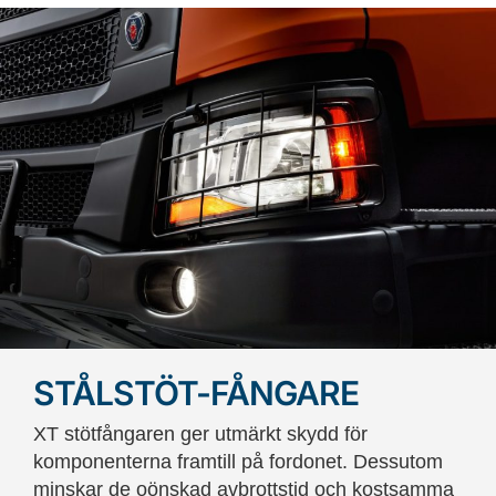
STÅLSTÖT-FÅNGARE
XT stötfångaren ger utmärkt skydd för
komponenterna framtill på fordonet. Dessutom
minskar de oönskad avbrottstid och kostsamma