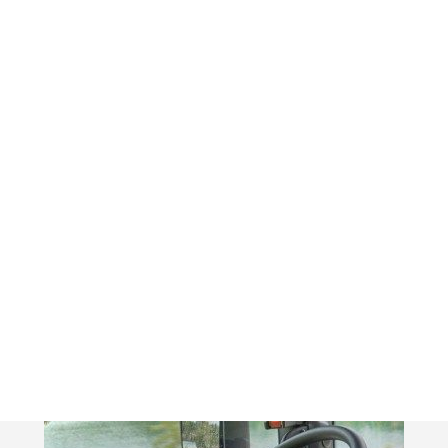
Specifikationer för XT
Scanias XT-program genomsyras av
flexibiliteten hos vårt modulsystem som ger dig
många olika specifikationsalternativ.
Läs mer