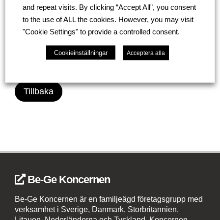
and repeat visits. By clicking “Accept All”, you consent
Ett stort tack till alla elever, lärare och
to the use of ALL the cookies. However, you may visit
medarbetare som bidrog till en lyckad
"Cookie Settings" to provide a controlled consent.
dag!
Cookieinställningar
Acceptera alla
Tillbaka
Be-Ge Koncernen
Be-Ge Koncernen är en familjeägd företagsgrupp med
verksamhet i Sverige, Danmark, Storbritannien,
Litauen, Nederländerna och Tyskland. Koncernen