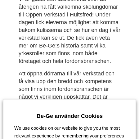
återigen ha fått välkomna skolungdomar
till Öppen Verkstad i Hultsfred! Under
dagen fick eleverna möjlighet att komma
bakom kulisserna och se hur en dag i vår
verkstad kan se ut. De fick även veta
mer om Be-Ge:s historia samt vilka
yrkesroller som finns inom både
företaget och hela fordonsbranschen.
Att öppna dörrarna till vår verkstad och
få visa upp den bredd och kompetens
som finns inom fordonsbranschen är
något vi verkligen uppskattar. Det är
alltid lika inspirerande att möta unga
människor som är nyfikna på hur saker
Be-Ge använder Cookies
fungerar i en verkstad för tunga fordon
och som kanske börjar se oss som en
We use cookies on our website to give you the most
möjlig framtida arbetsplats.
relevant experience by remembering your preferences