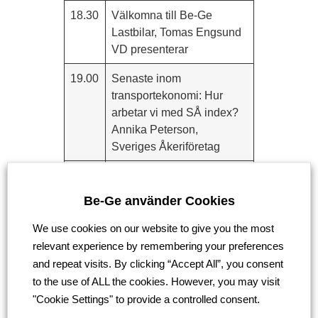
18.30
Välkomna till Be-Ge
Lastbilar, Tomas Engsund
VD presenterar
19.00
Senaste inom
transportekonomi: Hur
arbetar vi med SÅ index?
Annika Peterson,
Sveriges Åkeriföretag
19.45
Vinterväghållning och
bärighetsklasser, Peter
Be-Ge använder Cookies
Svensson, Sveriges
Åkeriföretag
We use cookies on our website to give you the most
relevant experience by remembering your preferences
20.15
Paus
and repeat visits. By clicking “Accept All”, you consent
to the use of ALL the cookies. However, you may visit
20.30
Omställning och
"Cookie Settings" to provide a controlled consent.
hållbarhet, Fredrik