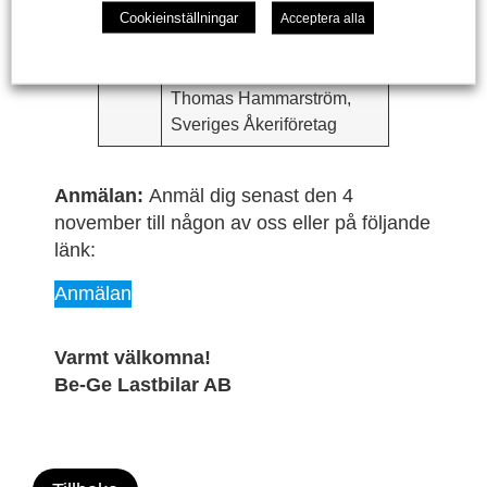
Svensson, Sveriges
Cookieinställningar
Acceptera alla
Åkeriföretag
21.00
Summering och avslut,
Thomas Hammarström,
Sveriges Åkeriföretag
Anmälan:
Anmäl dig senast den 4
november till någon av oss eller på följande
länk:
Anmälan
Varmt välkomna!
Be-Ge Lastbilar AB