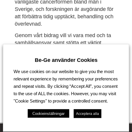
vanligaste cancerformen bland män i
Sverige, och forskningen är avgörande för
att förbättra tidig upptäckt, behandling och
överlevnad.
Genom vårt bidrag vill vi vara med och ta
samhällsansvar samt stötta ett viktigt
arbete som gör verklig skillnad för många
människor, idag och i framtiden.
Be-Ge använder Cookies
We use cookies on our website to give you the most
relevant experience by remembering your preferences
Tillbaka
and repeat visits. By clicking “Accept All”, you consent
to the use of ALL the cookies. However, you may visit
"Cookie Settings" to provide a controlled consent.
Cookieinställningar
Acceptera alla