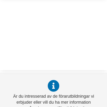
Webbutbildning
Du kan när som helst boka och genomföra
utbildningen. Då det är en webbutbildning
sker den på distans och kommer du ha
tillgång till den hela året, alla dagar, dygnet
runt.
Är du intresserad av de förarutbildningar vi
erbjuder eller vill du ha mer information