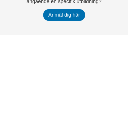
angående en specifik utbildning?
Anmäl dig här
Be-Ge Koncernen
Be-Ge Koncernen är en familjeägd företagsgrupp med
verksamhet i Sverige, Danmark, Storbritannien,
Litauen, Nederländerna och Tyskland. Koncernen
omfattar affärsområdena Be-Ge Seating Division,
Be-Ge Component Division och Be-Ge Vehicle
Division.