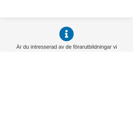
Är du intresserad av de förarutbildningar vi
erbjuder eller vill du ha mer information
angående en specifik utbildning?
Anmäl dig här
Be-Ge Koncernen