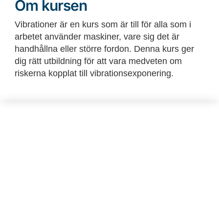
Om kursen
Vibrationer är en kurs som är till för alla som i
arbetet använder maskiner, vare sig det är
handhållna eller större fordon. Denna kurs ger
dig rätt utbildning för att vara medveten om
riskerna kopplat till vibrationsexponering.
Webbutbildning
Du kan när som helst boka och genomföra
utbildningen. Då det är en webbutbildning
sker den på distans och kommer du ha
tillgång till den hela året, alla dagar, dygnet
runt.