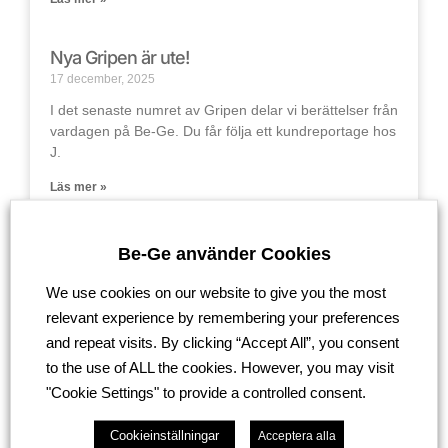
Nya Gripen är ute!
17 december, 2025
I det senaste numret av Gripen delar vi berättelser från
vardagen på Be-Ge. Du får följa ett kundreportage hos
J.
Läs mer »
Vi stöttar Mustaschkampen 2025
Be-Ge använder Cookies
12 december, 2025
We use cookies on our website to give you the most
Vi har valt att donera pengar till Mustaschkampen i år
relevant experience by remembering your preferences
igen, en nationell kampanj som samlar in medel till
forskning
and repeat visits. By clicking “Accept All”, you consent
to the use of ALL the cookies. However, you may visit
Läs mer »
"Cookie Settings" to provide a controlled consent.
Bröstcancerforskningen behöver oss alla.
Cookieinställningar
Acceptera alla