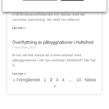
3 december, 2025
Bröstcancerforskningen behöver oss alla.I år donerar
vi till Bröstcancerförbundet och skickar med vår
varmaste uppmaning: Var rädd om rattarna!
Läs mer »
Överflyttning av påbyggnationer i Hultsfred
1 december, 2025
Ni har väl inte missat att vi även arbetar med
påbyggnationer i vår nya verkstad i Hultsfred? Här har
ni
Läs mer »
« Föregående
1
2
3
4
…
10
Nästa
»