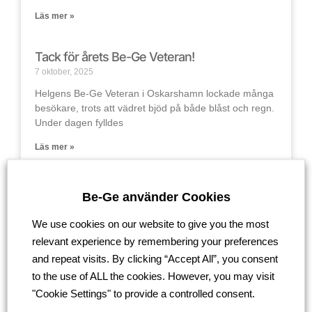
Läs mer »
Tack för årets Be-Ge Veteran!
7 oktober, 2025
Helgens Be-Ge Veteran i Oskarshamn lockade många
besökare, trots att vädret bjöd på både blåst och regn.
Under dagen fylldes
Läs mer »
Uppdatering från bygget av nya
Be-Ge använder Cookies
lastbilsverkstaden i Oskarshamn
1 oktober, 2025
We use cookies on our website to give you the most
Vår nya verkstad i Oskarshamn tar form! Bygget av vår
relevant experience by remembering your preferences
nya verkstad i Oskarshamn är i full gång, och vi
and repeat visits. By clicking “Accept All”, you consent
to the use of ALL the cookies. However, you may visit
Läs mer »
"Cookie Settings" to provide a controlled consent.