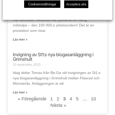
Milstolpe för Vetlandaverkstaden – 100 000
Cookieinställningar
Acceptera alla
arbetsordrar!
25 september, 2025
Vår verkstad i Vetlanda har passerat en härlig
milstolpe – den 100 000:e arbetsordern! Det är en
prestation som visar
Läs mer »
Invigning av St1:s nya biogasanläggning i
Grimshult
10 september, 2025
Idag deltar Tomas från Be-Ge vid invigningen av St1:s
nya biogasanläggning i Grimshult mellan Fliseryd och
Mönsterås. Anläggningen är ett
Läs mer »
« Föregående
1
2
3
4
5
…
10
Nästa »